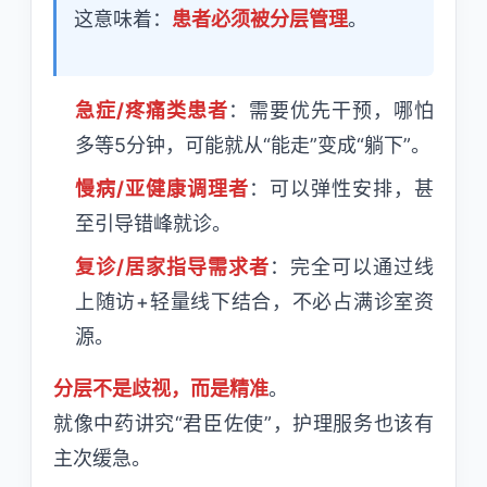
这意味着：
患者必须被分层管理
。
急症/疼痛类患者
：需要优先干预，哪怕
多等5分钟，可能就从“能走”变成“躺下”。
慢病/亚健康调理者
：可以弹性安排，甚
至引导错峰就诊。
复诊/居家指导需求者
：完全可以通过线
上随访+轻量线下结合，不必占满诊室资
源。
分层不是歧视，而是精准
。
就像中药讲究“君臣佐使”，护理服务也该有
主次缓急。