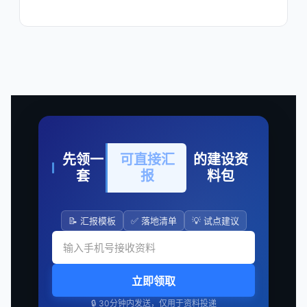
先领一
可直接汇
的建设资
套
报
料包
📝 汇报模板
✅ 落地清单
💡 试点建议
立即领取
🔒 30分钟内发送，仅用于资料投递