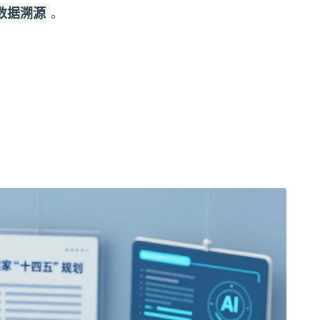
数据溯源
。