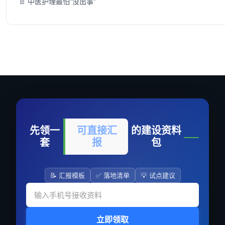
📄 中医护理最怕“没出事”
先领一
可直接汇
的建设资料
套
报
包
📝 汇报模板
✅ 落地清单
💡 试点建议
立即领取