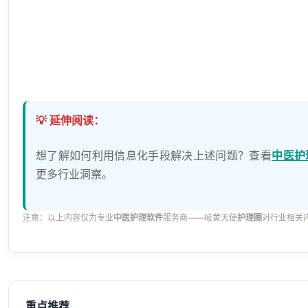
💡 延伸阅读：
想了解如何利用信息化手段解决上述问题？查看
中医护
更多行业洞察。
注意：以上内容仅为专业
中医护理软件
服务商——岐黄天使
护理圈
对行业相关
重点推荐