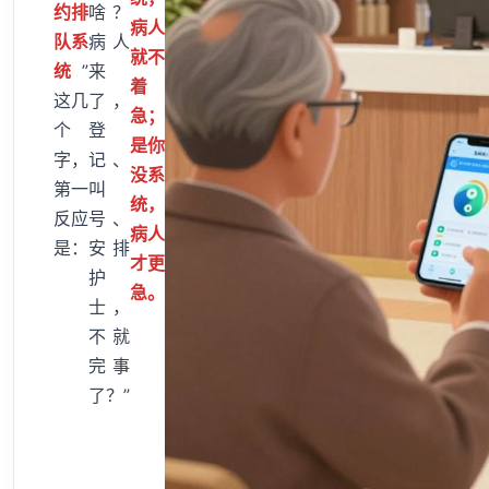
约排
啥？
病人
队系
病人
就不
统
”
来
着
这几
了，
急；
个
登
是你
字，
记、
没系
第一
叫
统，
反应
号、
病人
是：
安排
才更
护
急。
士，
不就
完事
了？”