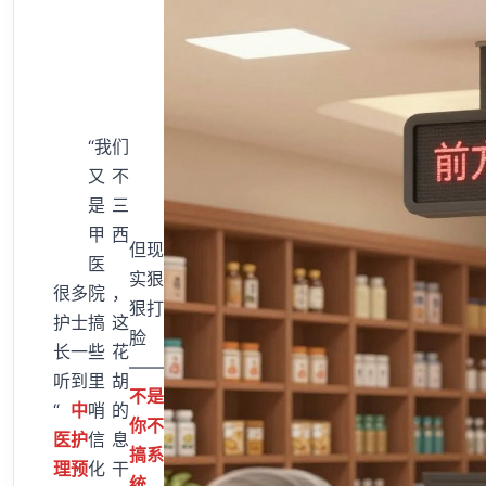
“我们
又不
是三
甲西
但现
医
实狠
很多
院，
狠打
护士
搞这
脸
长一
些花
——
听到
里胡
不是
“
中
哨的
你不
医护
信息
搞系
理预
化干
统，