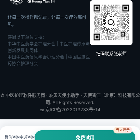
让每一次操作都记录，让每一次疗效都可
见。
感谢以下单位支持：
中华中医药学会护理分会 | 中医护理传承与
创新发展共同体
扫码联系张老师
中国中医药信息学会护理分会 | 中国民族医
药协会护理分会
©
中医护理软件
服务商 · 岐黄天使小助手 · 天使智汇（北京）科技有限公
司. All Rights Reserved.
🎫
京ICP备2022013233号-14
专人演示
微信咨询
电话咨询
免费试用