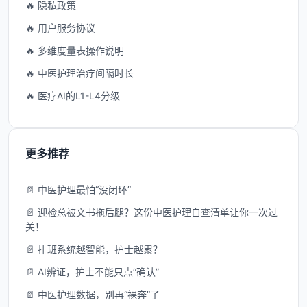
🔥 隐私政策
🔥 用户服务协议
🔥 多维度量表操作说明
🔥 中医护理治疗间隔时长
🔥 医疗AI的L1-L4分级
更多推荐
📄 中医护理最怕“没闭环”
📄 迎检总被文书拖后腿？这份中医护理自查清单让你一次过
关！
📄 排班系统越智能，护士越累？
📄 AI辨证，护士不能只点“确认”
📄 中医护理数据，别再“裸奔”了