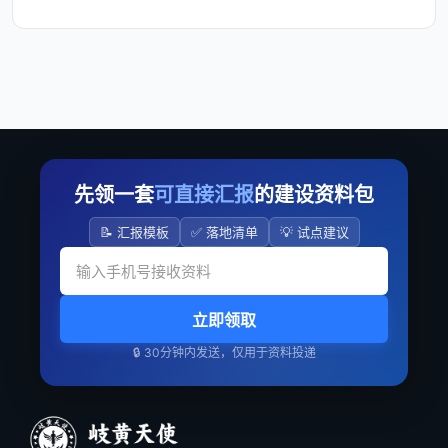
先领一套
可直接汇报
的建设资料包
📝 汇报模板
✅ 落地清单
💡 试点建议
立即领取
🔒 30分钟内发送，仅用于资料投递