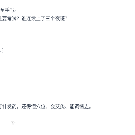
甚至手写。
谁要考试？谁连续上了三个夜班？
人；
。
打针发药，还得懂穴位、会艾灸、能调情志。
✨