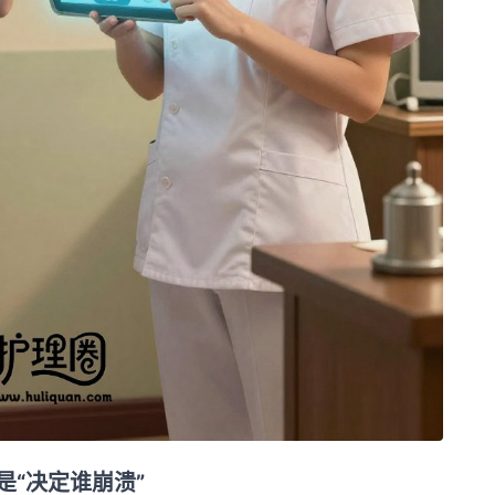
是“决定谁崩溃”