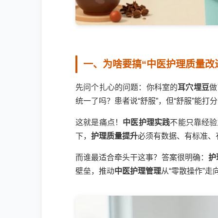
一、为啥要搞“中医护理质量改
先问个扎心的问题：你科室的
耳穴埋豆
做
统一了吗？患者说“舒服”，但“舒服”能打
这就是痛点！
中医护理实践
不能只靠经验
下，
护理质量提升
必须有数据、有标准、
而谁最适合牵头干这事？答案很明确：
护
壁垒，推动
中医护理管理
从“零散操作”走