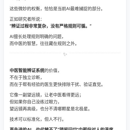
这些微妙的权衡，恰恰是当前AI最难捕捉的部分。
正如研究者所说：
“辨证过程非常复杂，没有严格规则可循。”
AI擅长处理规则明确的问题，
而中医的智慧，往往藏在规则之外。
中医智能辨证系统
的价值，
不在于独立诊断，
而在于帮有经验的医生更快排除干扰、验证直觉。
它像一副望远镜，让老中医看得更远；
但如果你自己没练过眼力，
望远镜再高级，也分不清哪颗星是北极星。
技术可以标准化，但人不行。
再先进的AI，也代替不了“望闻问切”中那份对人的温度。