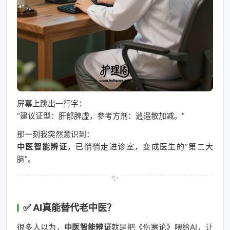
屏幕上跳出一行字：
“建议证型：肝郁脾虚，参考方剂：逍遥散加减。”
那一刻我突然意识到：
中医智能辨证
，已悄悄走进诊室，变成医生的“第二大
脑”。
✅ AI真能替代老中医？
很多人以为，
中医智能辨证
就是把《伤寒论》喂给AI，让