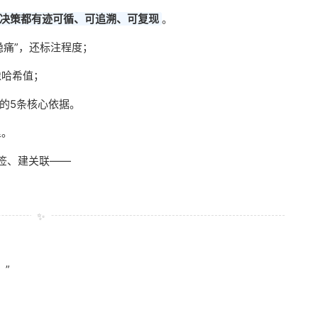
决策都有迹可循、可追溯、可复现
。
隐痛”，还标注程度；
像哈希值；
的5条核心依据。
里。
签、建关联——
✨
”