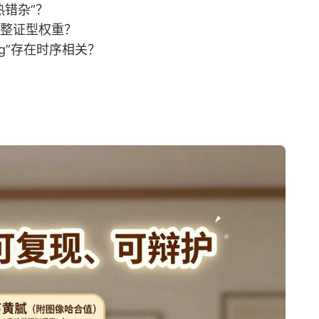
热错杂”？
调整证型权重？
g”存在时序相关？
。