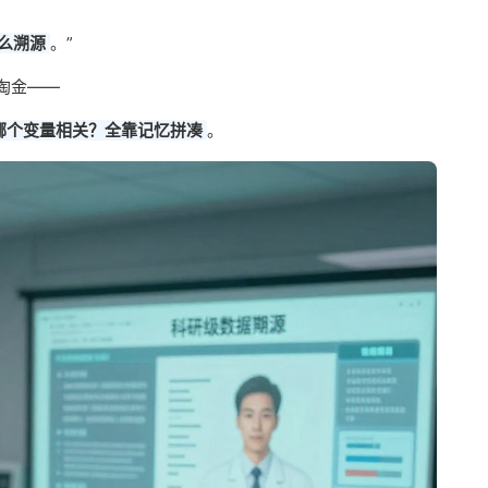
么溯源
。”
里淘金——
哪个变量相关？全靠记忆拼凑
。