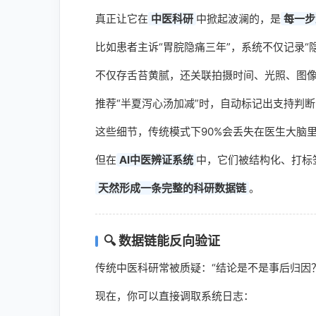
真正让它在
中医科研
中掀起波澜的，是
每一步
比如患者主诉“胃脘隐痛三年”，系统不仅记录“
不仅存舌苔黄腻，还关联拍摄时间、光照、图
推荐“半夏泻心汤加减”时，自动标记出支持判断
这些细节，传统模式下90%会丢失在医生大脑
但在
AI中医辨证系统
中，它们被结构化、打标
天然形成一条完整的科研数据链
。
🔍 数据链能反向验证
传统中医科研常被质疑：“结论是不是事后归因？
现在，你可以直接调取系统日志：