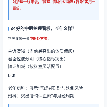
对护理一线来说，“静态+清晰”比“动态+复杂”实用一
百倍。
🌿 好的中医护理看板，长什么样？
它应该像一张
中医处方笺
：
主诉清晰（当前最突出的体质偏颇）
君臣佐使分明（核心指标突出）
随证加减（按科室灵活配置）
比如：
老年病科：展示“气虚+阳虚”与跌倒风险
妇科：突出“肝郁+血瘀”与月经周期