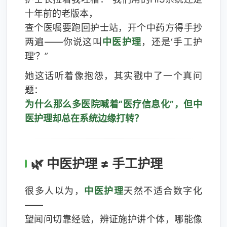
十年前的老版本，
查个医嘱要跑回护士站，开个中药方得手抄
两遍——你说这叫
中医护理
，还是‘手工护
理’？”
她这话听着像抱怨，其实戳中了一个真问
题：
为什么那么多医院喊着“医疗信息化”，但中
医护理却总在系统边缘打转？
🌿 中医护理 ≠ 手工护理
很多人以为，
中医护理
天然不适合数字化
——
望闻问切靠经验，辨证施护讲个体，哪能像