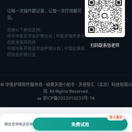
让每一次操作都记录，让每一次疗效都可
见。
感谢以下单位支持：
中华中医药学会护理分会 | 中医护理传承与
创新发展共同体
扫码联系张老师
中国中医药信息学会护理分会 | 中国民族医
药协会护理分会
©
中医护理软件
服务商 · 岐黄天使小助手 · 天使智汇（北京）科技有限公
司. All Rights Reserved.
🎫
京ICP备2022013233号-14
专人演示
微信咨询
电话咨询
免费试用