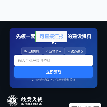
先领一套
可直接汇报
的建设资料
包
📝 汇报模板
✅ 落地清单
💡 试点建议
立即领取
🔒 30分钟内发送，仅用于资料投递