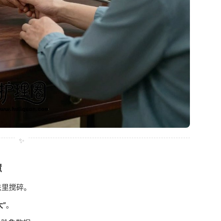
✨
慧
法里搅碎。
”
。