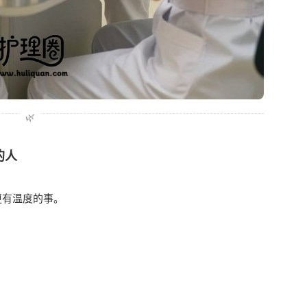
🌿
的人
更有温度的事。