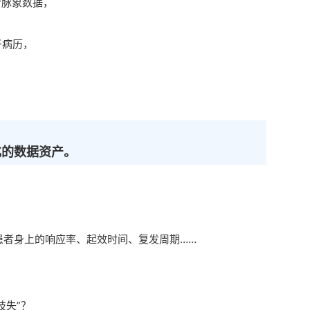
合脉象数据，
子病历，
。
化的数据资产。
个患者身上的响应率、起效时间、复发周期……
。
技失”？