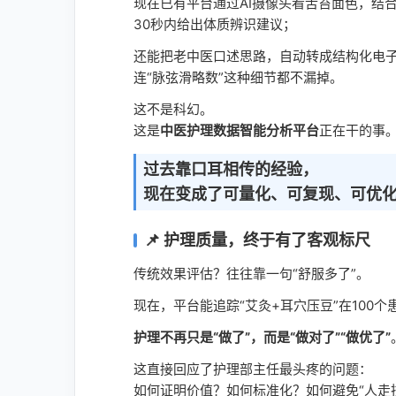
现在已有平台通过AI摄像头看舌苔面色，结
30秒内给出体质辨识建议；
还能把老中医口述思路，自动转成结构化电
连“脉弦滑略数”这种细节都不漏掉。
这不是科幻。
这是
中医护理数据智能分析平台
正在干的事
过去靠口耳相传的经验，
现在变成了可量化、可复现、可优
📌 护理质量，终于有了客观标尺
传统效果评估？往往靠一句“舒服多了”。
现在，平台能追踪“艾灸+耳穴压豆”在100
护理不再只是“做了”，而是“做对了”“做优了”
这直接回应了护理部主任最头疼的问题：
如何证明价值？如何标准化？如何避免“人走