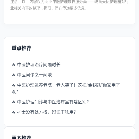
注意：以上内容仅为专业
中医护理软件
服务商——岐黄天使
护理圈
对行
业相关内容的整理与提取，旨在传递更多信息。
重点推荐
🔥 中医护理治疗间隔时长
🔥 中医问诊之十问歌
🔥 中医护理进养老院，老人笑了！这把“金钥匙”你家用了
没？
🔥 中医护理门诊与中医治疗室有啥区别?
🔥 护士没有处方权，辩证干啥用？
更多推荐