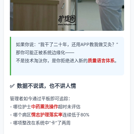
如果你说：“我干了二十年，还用APP教我做艾灸？”
那你可能正被系统边缘化——
不是技术淘汰你，是你拒绝进入新的
质量语言体系
。
✅
数据不说谎，也不讲人情
管理者如今通过平板即可追踪：
- 哪位护士
中药熏洗操作
超时未评估
- 哪个病区
情志护理落实率
连续低于80%
- 哪项整改在系统中“卡”了两周