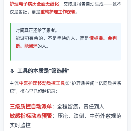
护理电子病历全面无纸化
，交接班报告自动生成——这不
仅是省纸，更是
重构护理工作逻辑
。
时间真正还给了患者。
能游刃有余的，不是手快的人，而是
懂标准、会判
断、能闭环
的人。
🌷
工具的本质是“筛选器”
主流
中医护理移动质控工具
如“护理质控间”“亿同质控系
统”，核心早已超越记录：
三级质控自动派单
：全程留痕，责任到人
敏感指标动态预警
：压疮、跌倒、中药外敷规范
实时监控