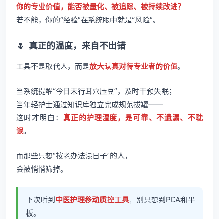
你的专业价值，能否被量化、被追踪、被持续改进？
若不能，你的“经验”在系统眼中就是“风险”。
🌷
真正的温度，来自不出错
工具不是取代人，而是
放大认真对待专业者的价值
。
当系统提醒“今日未行耳穴压豆”，及时干预失眠；
当年轻护士通过知识库独立完成规范拔罐——
这时才明白：
真正的护理温度，是可靠、不遗漏、不耽
误
。
而那些只想“按老办法混日子”的人，
会被悄悄筛掉。
下次听到
中医护理移动质控工具
，别只想到PDA和平
板。