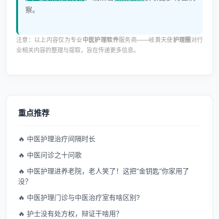
察。
注意：以上内容仅为专业
中医护理软件
服务商——岐黄天使
护理圈
对行
业相关内容的整理与提取，旨在传递更多信息。
重点推荐
🔥 中医护理治疗间隔时长
🔥 中医问诊之十问歌
🔥 中医护理进养老院，老人笑了！这把“金钥匙”你家用了
没？
🔥 中医护理门诊与中医治疗室有啥区别?
🔥 护士没有处方权，辩证干啥用？