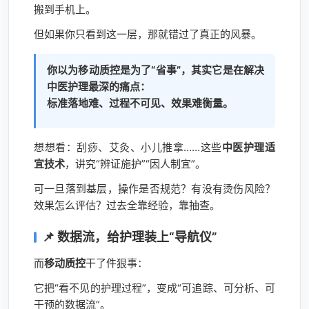
搬到手机上。
但如果你只看到这一层，那就错过了真正的风暴。
你以为移动质控是为了“省事”，其实它是在解决
中医护理最深的痛点：
标准落地难、过程不可见、效果难衡量。
想想看：刮痧、艾灸、小儿推拿……这些
中医护理适
宜技术
，讲究“辨证施护”“因人制宜”。
可一旦落到基层，操作是否规范？有没有烫伤风险？
效果怎么评估？过去全靠经验，靠抽查。
📌 数据流，给护理装上“导航仪”
而
移动质控
干了件狠事：
它把“看不见的护理过程”，变成“可追踪、可分析、可
干预的数据流”。