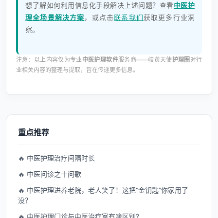
想了解如何利用信息化手段解决上述问题？查看
中医护
理全场景解决方案
，或点击
联系我们
获取更多行业洞
察。
注意：以上内容仅为专业
中医护理软件
服务商——岐黄天使
护理圈
对行
业相关内容的整理与提取，旨在传递更多信息。
重点推荐
🔥 中医护理治疗间隔时长
🔥 中医问诊之十问歌
🔥 中医护理进养老院，老人笑了！这把“金钥匙”你家用了
没？
🔥 中医护理门诊与中医治疗室有啥区别?