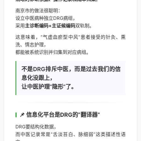
南京市的做法很聪明：
设立中医病种独立DRG病组，
采用
主诊断编码+主证候编码
双轨制。
这意味着，“气虚血瘀型中风”患者接受的针灸、熏
洗、情志护理，
都能被系统识别并归集到对应病组。
不是DRG排斥中医，而是过去我们的信
息化没跟上，
让中医护理“隐形”了。
📌 信息化平台是DRG的“翻译器”
DRG要结构化数据，
而中医记录常是“舌淡苔白、脉细弱”这类描述性语