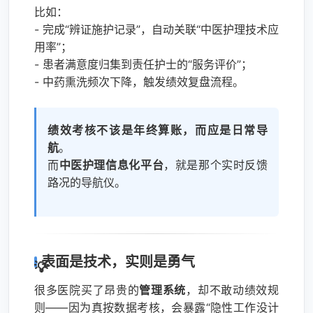
比如：
- 完成“辨证施护记录”，自动关联“中医护理技术应
用率”；
- 患者满意度归集到责任护士的“服务评价”；
- 中药熏洗频次下降，触发绩效复盘流程。
绩效考核不该是年终算账，而应是日常导
航
。
而
中医护理信息化平台
，就是那个实时反馈
路况的导航仪。
表面是技术，实则是勇气
很多医院买了昂贵的
管理系统
，却不敢动绩效规
则——因为真按数据考核，会暴露“隐性工作没计