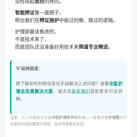
没经得起
质控
的拷问。
智能辨证
像一面镜子，
照出我们在
辨证施护
中偷过的懒、跳过的逻辑。
护理部最该焦虑的，
不是技术来了，
而是团队还没准备好用技术来
倒逼专业精进
。
💡 延伸阅读：
想了解如何利用信息化手段解决上述问题？查看
中医护
理全场景解决方案
，或点击
联系我们
获取更多行业洞
察。
注意：以上内容仅为专业
中医护理软件
服务商——岐黄天使
护理圈
对行
业相关内容的整理与提取，旨在传递更多信息。