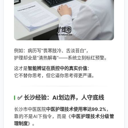
例如：病历写“畏寒肢冷、舌淡苔白”，
护理却全是“清热解毒”——系统立刻标红预警。
这才是
智能辨证在质控中的真实价值
：
它不替你思考，但它逼你思考得更严谨。
✅ 长沙经验：AI划边界，人守底线
长沙市中医医院
中医护理技术使用率达99.2%
，
靠的不是AI下指令，而是《
中医护理技术分级管
理制度
》。