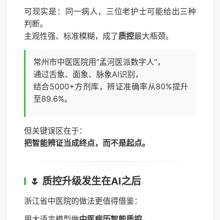
可现实是：同一病人，三位老护士可能给出三种
判断。
主观性强、标准模糊，成了
质控
最大瓶颈。
常州市中医医院用“孟河医派数字人”，
通过舌象、面象、脉象AI识别，
结合5000+方剂库，辨证准确率从80%提升
至89.6%。
但关键误区在于：
把智能辨证当成终点，而不是起点。
🌷 质控升级发生在AI之后
浙江省中医院的做法更值得借鉴：
用大语言模型做
中医病历智能质控
，