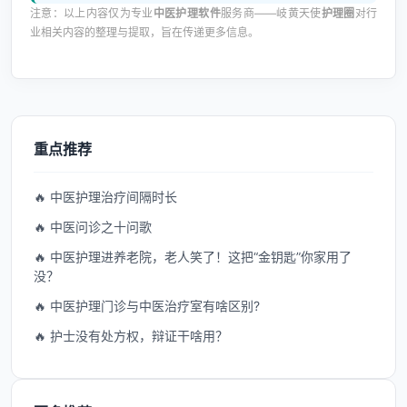
注意：以上内容仅为专业
中医护理软件
服务商——岐黄天使
护理圈
对行
业相关内容的整理与提取，旨在传递更多信息。
重点推荐
🔥 中医护理治疗间隔时长
🔥 中医问诊之十问歌
🔥 中医护理进养老院，老人笑了！这把“金钥匙”你家用了
没？
🔥 中医护理门诊与中医治疗室有啥区别?
🔥 护士没有处方权，辩证干啥用？