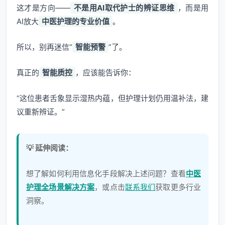
这才是方向——
不是用AI取代护士的辨证思维
，而是用
AI放大
中医护理的专业价值
。
所以，别再迷信“
智能预警
”了。
真正的
智能质控
，应该能告诉你：
“这位患者舌象显示湿热内蕴，但护理计划仍用温补法，建
议重新辨证。”
💡 延伸阅读：
想了解如何利用信息化手段解决上述问题？查看
中医
护理全场景解决方案
，或点击
联系我们
获取更多行业
洞察。