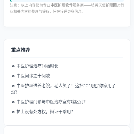
注意：以上内容仅为专业
中医护理软件
服务商——岐黄天使
护理圈
对行
业相关内容的整理与提取，旨在传递更多信息。
重点推荐
🔥 中医护理治疗间隔时长
🔥 中医问诊之十问歌
🔥 中医护理进养老院，老人笑了！这把“金钥匙”你家用了
没？
🔥 中医护理门诊与中医治疗室有啥区别?
🔥 护士没有处方权，辩证干啥用？