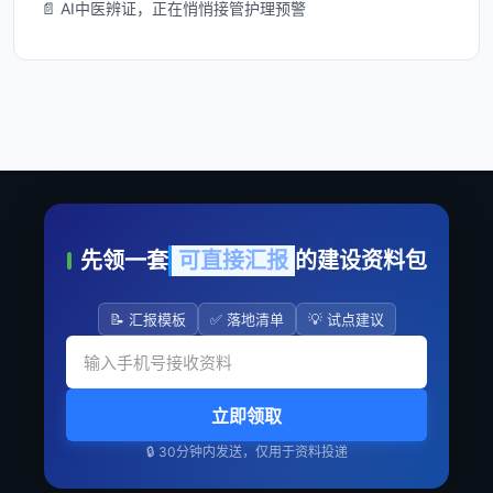
📄 AI中医辨证，正在悄悄接管护理预警
先领一套
可直接汇报
的建设资料包
📝 汇报模板
✅ 落地清单
💡 试点建议
立即领取
🔒 30分钟内发送，仅用于资料投递