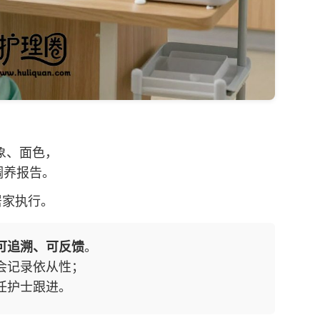
象、面色，
调养报告。
居家执行。
可追溯、可反馈
。
会记录依从性；
任护士跟进。