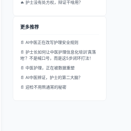
🔥 护士没有处方权，辩证干啥用？
更多推荐
📄 AI中医正在改写护理安全规则
📄 护士长如何让中医护理信息化培训‘真落
地’？不是喊口号，而是这5步闭环打法！
📄 中医护理，正在被数据重塑
📄 AI中医辨证，护士的第二大脑？
📄 迎检不用熬通宵的秘密