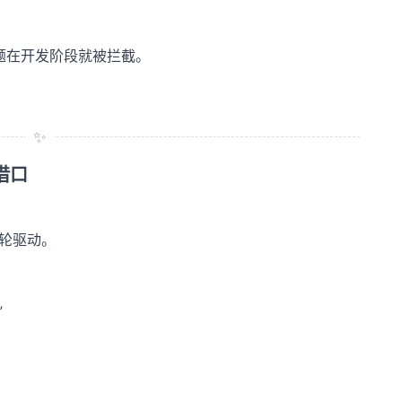
；
题在开发阶段就被拦截。
✨
借口
双轮驱动。
”