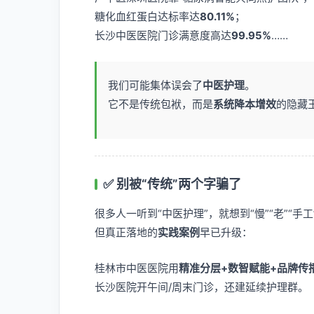
糖化血红蛋白达标率达
80.11%
；
长沙中医医院门诊满意度高达
99.95%
……
我们可能集体误会了
中医护理
。
它不是传统包袱，而是
系统降本增效
的隐藏
✅ 别被“传统”两个字骗了
很多人一听到“中医护理”，就想到“慢”“老”“手工
但真正落地的
实践案例
早已升级：
桂林市中医医院用
精准分层+数智赋能+品牌传
长沙医院开午间/周末门诊，还建延续护理群。