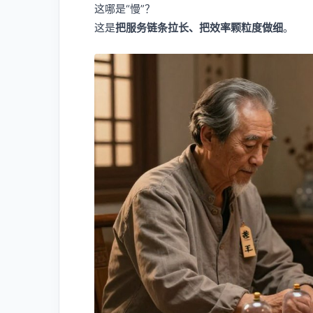
这哪是“慢”？
这是
把服务链条拉长、把效率颗粒度做细
。