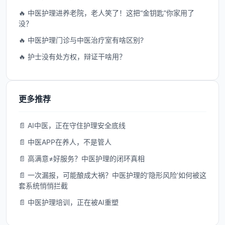
🔥 中医护理进养老院，老人笑了！这把“金钥匙”你家用了
没？
🔥 中医护理门诊与中医治疗室有啥区别?
🔥 护士没有处方权，辩证干啥用？
更多推荐
📄 AI中医，正在守住护理安全底线
📄 中医APP在养人，不是管人
📄 高满意≠好服务？中医护理的闭环真相
📄 一次漏报，可能酿成大祸？中医护理的‘隐形风险’如何被这
套系统悄悄拦截
📄 中医护理培训，正在被AI重塑