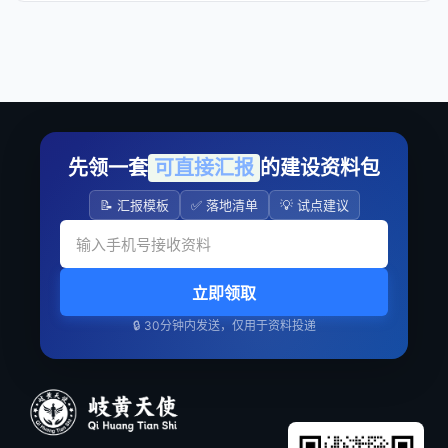
先领一套
可直接汇报
的建设资料包
📝 汇报模板
✅ 落地清单
💡 试点建议
立即领取
🔒 30分钟内发送，仅用于资料投递