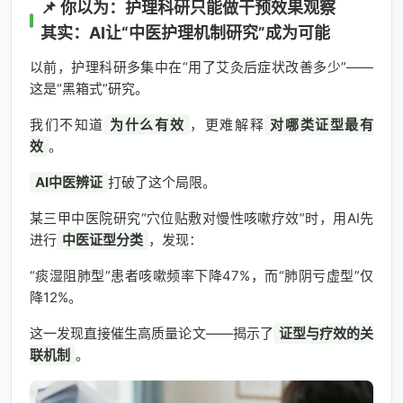
📌 你以为：护理科研只能做干预效果观察
其实：AI让“中医护理机制研究”成为可能
以前，护理科研多集中在“用了艾灸后症状改善多少”——
这是“黑箱式”研究。
我们不知道
为什么有效
，更难解释
对哪类证型最有
效
。
AI中医辨证
打破了这个局限。
某三甲中医院研究“穴位贴敷对慢性咳嗽疗效”时，用AI先
进行
中医证型分类
，发现：
“痰湿阻肺型”患者咳嗽频率下降47%，而“肺阴亏虚型”仅
降12%。
这一发现直接催生高质量论文——揭示了
证型与疗效的关
联机制
。