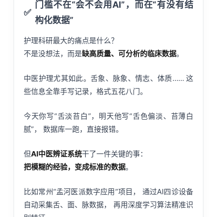
门槛不在“会不会用AI”，而在“有没有结
✅
构化数据”
护理科研最大的痛点是什么？
不是没想法，而是
缺高质量、可分析的临床数据
。
中医护理尤其如此。舌象、脉象、情志、体质…… 这
些信息全靠手写记录，格式五花八门。
今天你写“舌淡苔白”，明天他写“舌色偏淡、苔薄白
腻”， 数据库一跑，直接报错。
但
AI中医辨证系统
干了一件关键的事：
把模糊的经验，变成标准的数据
。
比如常州“孟河医派数字应用”项目， 通过AI四诊设备
自动采集舌、面、脉数据， 再用深度学习算法精准识