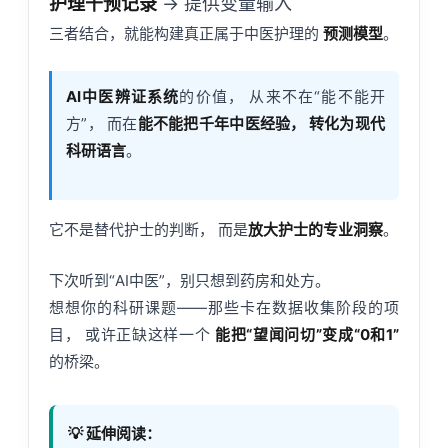
护理干预记录
→ 提供变量输入
三者结合，就能构建真正属于中医护理的
预测模型
。
AI中医辨证系统
的价值， 从来不在“能不能开
方”， 而在
能不能把千年中医经验， 转化为现代
科研语言
。
它不是替代护士的判断， 而是
放大护士的专业洞察
。
下次听到“AI中医”，别只想到药房和处方。
想想你的科研课题——那些卡在数据收集阶段的项
目， 或许正缺这样一个
能把“望闻问切”变成“0和1”
的桥梁。
💡 延伸阅读：