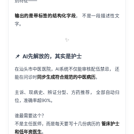
别特征——
输出的是带标签的结构化字段
， 不是一段描述性文
字。
✨
📌
AI先解放的，其实是护士
在汕头市中医医院，AI系统不仅能审核配伍禁忌， 还
能在问诊时
同步生成符合规范的中医病历
。
主诉、现病史、辨证分型、方药推荐， 全部自动归
位，准确率超90%。
谁最需要这个？
不是主任医师，而是每天要写十几份病历的
管床护士
和低年资医生
。