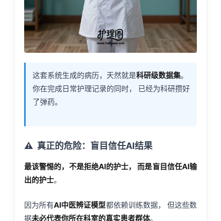
这套系统生成的病历，天然就是
科研级数据集
。
你在完成日常护理记录的同时， 已经为科研攒好
了弹药。
⚠️
真正的危险：盲目信任AI结果
最该警惕的，不是拒绝AI的护士， 而是盲目信任AI输
出的护士
。
因为所有
AI中医辨证模型
都依赖训练数据， 但这些数
据
未必代表你所在科室的真实患者群体
。