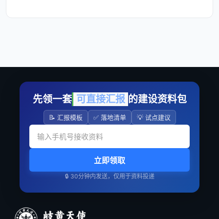
先领一套
可直接汇报
的建设资料包
📝 汇报模板
✅ 落地清单
💡 试点建议
立即领取
🔒 30分钟内发送，仅用于资料投递