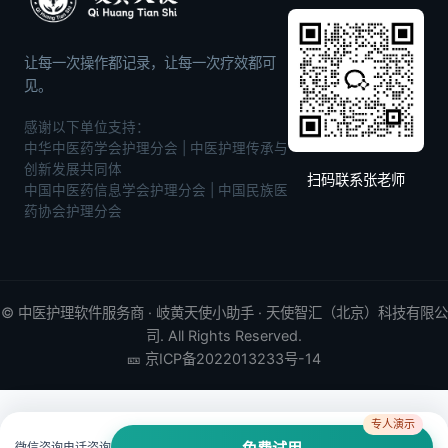
让每一次操作都记录，让每一次疗效都可
见。
感谢以下单位支持：
中华中医药学会护理分会 | 中医护理传承与
创新发展共同体
扫码联系张老师
中国中医药信息学会护理分会 | 中国民族医
药协会护理分会
©
中医护理软件
服务商 · 岐黄天使小助手 · 天使智汇（北京）科技有限公
司. All Rights Reserved.
🎫
京ICP备2022013233号-14
专人演示
微信咨询
电话咨询