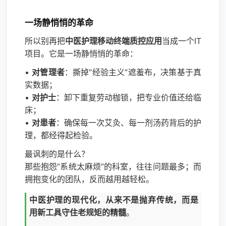
一场静悄悄的革命
所以别再把
中医护理移动终端质控应用
当成一个IT
项目。它是一场静悄悄的革命：
•
对管理者
：撕掉“经验主义”遮羞布，决策基于真
实数据；
•
对护士
：卸下重复劳动枷锁，把专业价值还给临
床；
•
对患者
：确保每一次艾灸、每一剂汤药背后的护
理，都经得起检验。
最讽刺的是什么？
那些抱怨“系统太麻烦”的科室，往往问题最多；而
拥抱变化的团队，反而越用越轻松。
中医护理的现代化，从来不是抛弃传统，而是
用新工具守住老规矩的精髓
。