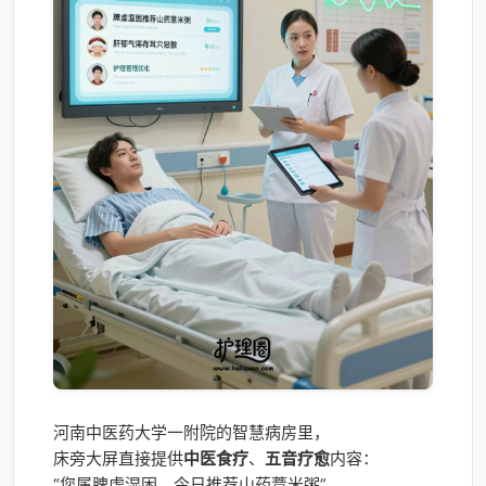
河南中医药大学一附院的智慧病房里，
床旁大屏直接提供
中医食疗
、
五音疗愈
内容：
“您属脾虚湿困，今日推荐山药薏米粥”。