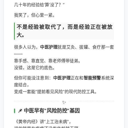
几十年的经验给‘算’没了？”
我笑了，但心里一紧。
不是经验被取代了，而是经验正在被放
大。
很多人以为，
中医护理
就是艾灸、拔罐、食疗那一套
——
靠手感、靠直觉、靠老师傅带徒弟。
没错，这是它的底色。
但你可能没注意到：
中医护理
正在和
智能预警
系统深
度结合，
变成一套能“提前看见风险”的现代防控工具。
📌 中医早有“风险防控”基因
《黄帝内经》讲“上工治未病”，