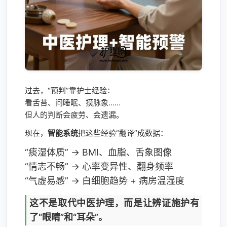
过去，“预判”靠护士经验：
看舌苔、问睡眠、摸脉象……
但人的判断会疲劳、会遗漏。
现在，
智能系统
把这些经验“翻译”成数据：
“痰湿体质” → BMI、血脂、舌象图像
“情志不畅” → 心率变异性、翻身频率
“气虚易感” → 白细胞趋势 + 病房温湿度
这不是取代中医护理，而是让辨证施护有
了“眼睛”和“耳朵”。