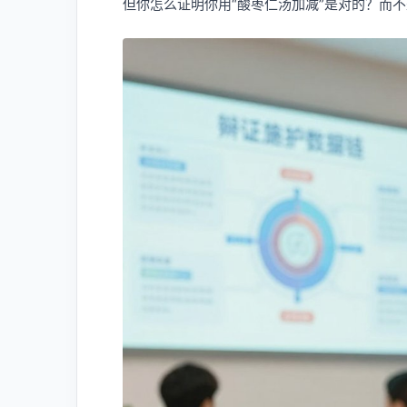
但你怎么证明你用“酸枣仁汤加减”是对的？而