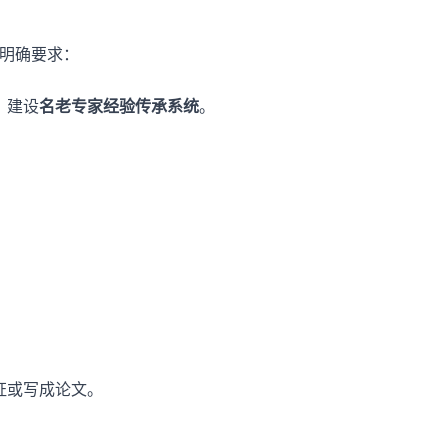
》明确要求：
，建设
名老专家经验传承系统
。
，
证或写成论文。