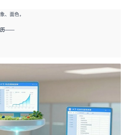
象、面色，
历
——