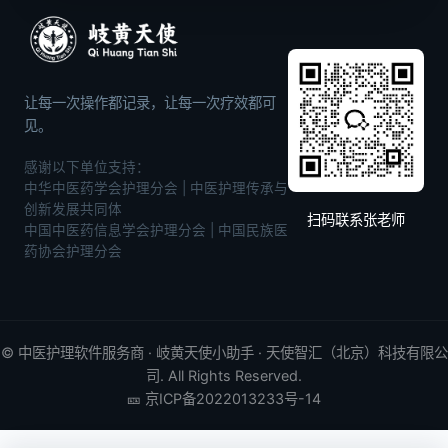
让每一次操作都记录，让每一次疗效都可
见。
感谢以下单位支持：
中华中医药学会护理分会 | 中医护理传承与
创新发展共同体
扫码联系张老师
中国中医药信息学会护理分会 | 中国民族医
药协会护理分会
©
中医护理软件
服务商 · 岐黄天使小助手 · 天使智汇（北京）科技有限公
司. All Rights Reserved.
🎫
京ICP备2022013233号-14