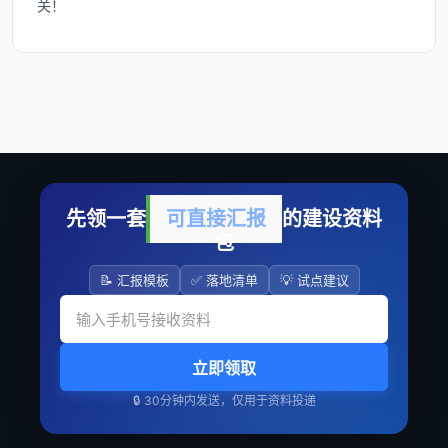
关！
先领一套
可直接汇报
的建设资料
包
📝 汇报模板
✅ 落地清单
💡 试点建议
立即领取
🔒 30分钟内发送，仅用于资料投递