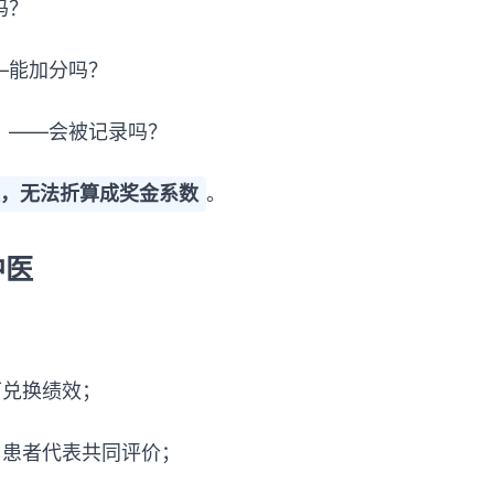
吗？
—能加分吗？
》——会被记录吗？
取，无法折算成奖金系数
。
中医
可兑换绩效；
、患者代表共同评价；