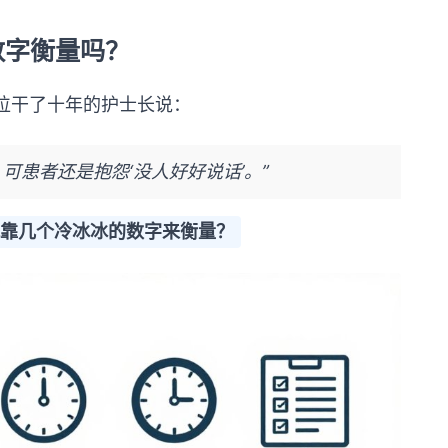
数字衡量吗？
位干了十年的护士长说：
可患者还是抱怨‘没人好好说话’。”
就靠几个冷冰冰的数字来衡量？