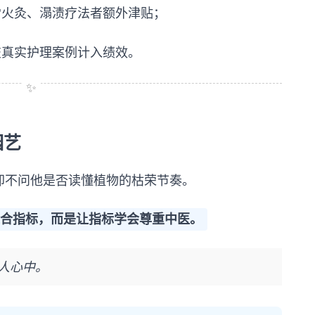
雷火灸、溻渍疗法者额外津贴；
交真实护理案例计入绩效。
园艺
却不问他是否读懂植物的枯荣节奏。
迎合指标，而是让指标学会尊重中医。
人心中。